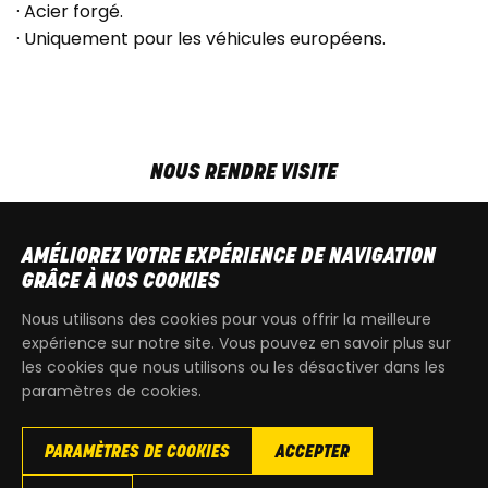
· Acier forgé.
· Uniquement pour les véhicules européens.
NOUS RENDRE VISITE
MAR-VEN
9h00 - 18h00
SAM
9h00 - 13h30
AMÉLIOREZ VOTRE EXPÉRIENCE DE NAVIGATION
T
+32 64 700 970
GRÂCE À NOS COOKIES
kdquad@gmail.com
Nous utilisons des cookies pour vous offrir la meilleure
expérience sur notre site. Vous pouvez en savoir plus sur
les cookies que nous utilisons ou les désactiver dans les
paramètres de cookies.
PARAMÈTRES DE COOKIES
ACCEPTER