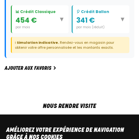
📊 Crédit Classique
🎈 Crédit Ballon
▼
▼
454 €
341 €
par mois
par mois (réduit)
Durée:
60 mois
Durée:
59 mois
ℹ️
Simulation indicative.
Rendez-vous en magasin pour
Dernier paiement:
8 225 €
obtenir votre offre personnalisée et les montants exacts.
AJOUTER AUX FAVORIS
NOUS RENDRE VISITE
MAR-VEN
9h00 - 18h00
SAM
9h00 - 13h30
AMÉLIOREZ VOTRE EXPÉRIENCE DE NAVIGATION
T
+32 64 700 970
GRÂCE À NOS COOKIES