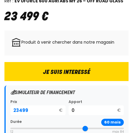
Réf :
EV UFORCE 600 AGRI ABS MY 26 – OFF ROAD GLASS
23 499
€
Produit à venir chercher dans notre magasin
JE SUIS INTERESSÉ
💰
SIMULATEUR DE FINANCEMENT
Prix
Apport
€
€
Durée
60
mois
12
max 84