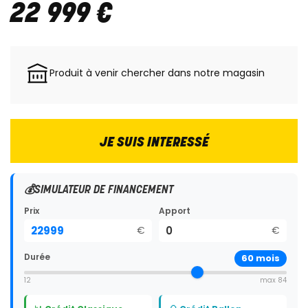
22 999
€
Produit à venir chercher dans notre magasin
JE SUIS INTERESSÉ
💰
SIMULATEUR DE FINANCEMENT
Prix
Apport
€
€
Durée
60
mois
12
max 84