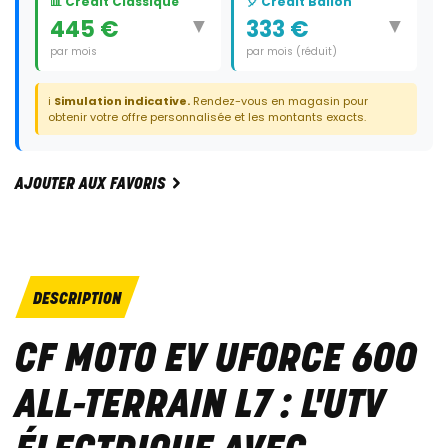
📊 Crédit Classique
🎈 Crédit Ballon
▼
▼
445 €
333 €
par mois
par mois (réduit)
Durée:
60 mois
Durée:
59 mois
ℹ️
Simulation indicative.
Rendez-vous en magasin pour
Dernier paiement:
8 050 €
obtenir votre offre personnalisée et les montants exacts.
AJOUTER AUX FAVORIS
DESCRIPTION
CF MOTO EV UFORCE 600
ALL-TERRAIN L7 : L'UTV