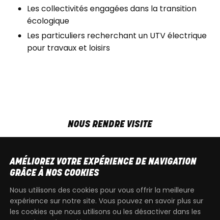
Les collectivités engagées dans la transition
écologique
Les particuliers recherchant un UTV électrique
pour travaux et loisirs
NOUS RENDRE VISITE
MAR-VEN
9h00 - 18h00
SAM
9h00 - 13h30
AMÉLIOREZ VOTRE EXPÉRIENCE DE NAVIGATION
T
+32 64 700 970
GRÂCE À NOS COOKIES
kdquad@gmail.com
Nous utilisons des cookies pour vous offrir la meilleure
expérience sur notre site. Vous pouvez en savoir plus sur
les cookies que nous utilisons ou les désactiver dans les