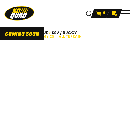
0
ACCUEIL
CATALOGUE
SSV / BUGGY
COMING SOON
EV UFORCE 600 L7 MY 25 – ALL TERRAIN