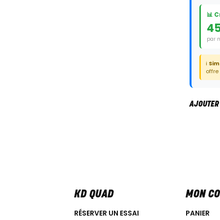
📊 
4
par 
Duré
ℹ️
Sim
offre
AJOUTER
KD QUAD
MON C
RÉSERVER UN ESSAI
PANIER