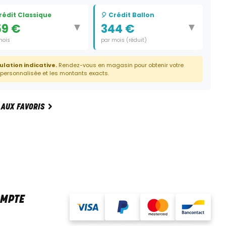
Crédit Classique
🎈 Crédit Ballon
▼
▼
59 €
344 €
mois
par mois (réduit)
e:
60 mois
Durée:
59 mois
ulation indicative.
Rendez-vous en magasin pour obtenir votre
Dernier paiement:
8 312 €
 personnalisée et les montants exacts.
 AUX FAVORIS
OMPTE