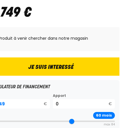
 749
€
Produit à venir chercher dans notre magasin
JE SUIS INTERESSÉ
ULATEUR DE FINANCEMENT
Apport
€
€
60
mois
max 84