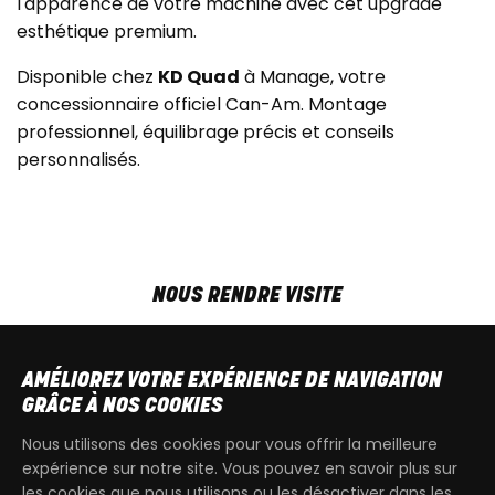
l'apparence de votre machine avec cet upgrade
esthétique premium.
Disponible chez
KD Quad
à Manage, votre
concessionnaire officiel Can-Am. Montage
professionnel, équilibrage précis et conseils
personnalisés.
NOUS RENDRE VISITE
MAR-VEN
9h00 - 18h00
SAM
9h00 - 13h30
AMÉLIOREZ VOTRE EXPÉRIENCE DE NAVIGATION
T
+32 64 700 970
GRÂCE À NOS COOKIES
kdquad@gmail.com
Nous utilisons des cookies pour vous offrir la meilleure
expérience sur notre site. Vous pouvez en savoir plus sur
les cookies que nous utilisons ou les désactiver dans les