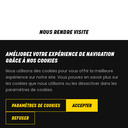
NOUS RENDRE VISITE
MAR-VEN
9h00 - 18h00
SAM
9h00 - 13h30
AMÉLIOREZ VOTRE EXPÉRIENCE DE NAVIGATION
T
+32 64 700 970
GRÂCE À NOS COOKIES
kdquad@gmail.com
Nous utilisons des cookies pour vous offrir la meilleure
expérience sur notre site. Vous pouvez en savoir plus sur
les cookies que nous utilisons ou les désactiver dans les
paramètres de cookies.
PARAMÈTRES DE COOKIES
ACCEPTER
Copyright
© 2026 KdQuad. Tous droits reservés |
Vie privée
|
REFUSER
Cookies
|
Conditions générales de ventes