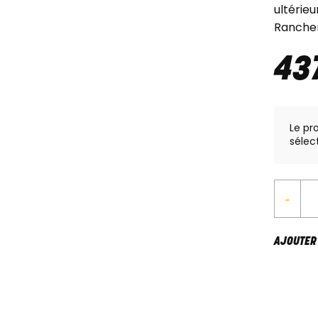
ultérie
Rancher
43
Le pr
sélec
-
AJOUTER