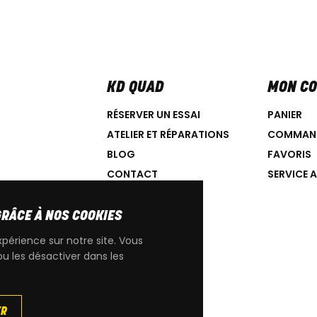
KD QUAD
MON C
RÉSERVER UN ESSAI
PANIER
ATELIER ET RÉPARATIONS
COMMAN
BLOG
FAVORIS
CONTACT
SERVICE 
GRÂCE À NOS COOKIES
xpérience sur notre site. Vous
ou les désactiver dans les
IGINE CAN-AM
ER