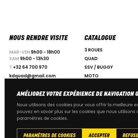
NOUS RENDRE VISITE
CATALOGUE
3 ROUES
MAR-VEN
9h00 - 18h00
SAM
9h00 - 13h30
QUAD
T
+32 64 700 970
SSV / BUGGY
kdquad@gmail.com
MOTO
SCOOTER
ACCESSOIRES
AMÉLIOREZ VOTRE EXPÉRIENCE DE NAVIGATION 
PROMOTIONS
Nous utilisons des cookies pour vous offrir la meilleure e
OCCASIONS
pouvez en savoir plus sur les cookies que nous utilisons 
paramètres de cookies.
PIÈCES DÉTACHÉES D'OR
PARAMÈTRES DE COOKIES
ACCEPTER
REFUS