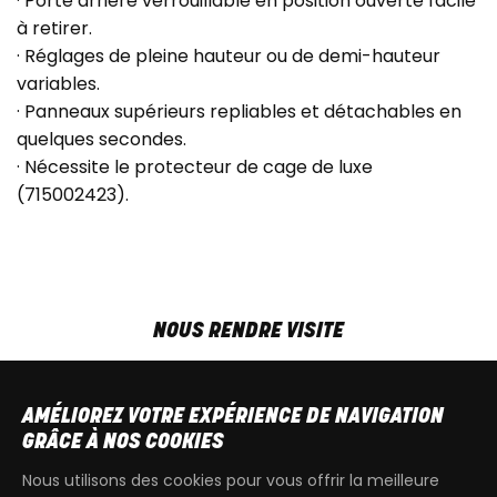
· Porte arrière verrouillable en position ouverte facile
à retirer.
· Réglages de pleine hauteur ou de demi-hauteur
variables.
· Panneaux supérieurs repliables et détachables en
quelques secondes.
· Nécessite le protecteur de cage de luxe
(715002423).
NOUS RENDRE VISITE
MAR-VEN
9h00 - 18h00
SAM
9h00 - 13h30
AMÉLIOREZ VOTRE EXPÉRIENCE DE NAVIGATION
T
+32 64 700 970
GRÂCE À NOS COOKIES
kdquad@gmail.com
Nous utilisons des cookies pour vous offrir la meilleure