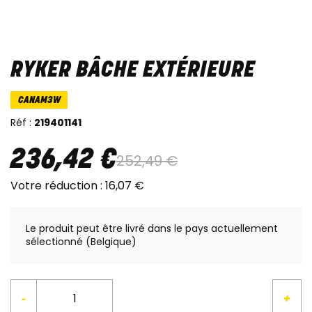
RYKER BÂCHE EXTÉRIEURE
CANAM3W
Réf :
219401141
236
,
42
€
252
,
49
€
Votre réduction :
16
,
07
€
Le produit peut être livré dans le pays actuellement
sélectionné (Belgique)
-
+