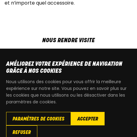
et n’importe quel accessoire.
NOUS RENDRE VISITE
MAR-VEN
9h00 - 18h00
SAM
9h00 - 13h30
AMÉLIOREZ VOTRE EXPÉRIENCE DE NAVIGATION
T
+32 64 700 970
GRÂCE À NOS COOKIES
kdquad@gmail.com
Nous utilisons des cookies pour vous offrir la meilleure
expérience sur notre site. Vous pouvez en savoir plus sur
les cookies que nous utilisons ou les désactiver dans les
paramètres de cookies.
PARAMÈTRES DE COOKIES
ACCEPTER
Copyright
© 2026 KdQuad. Tous droits reservés |
Vie privée
|
REFUSER