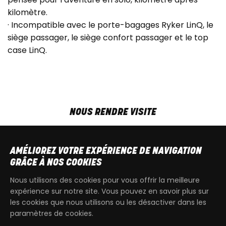
kilomètre.
· Incompatible avec le porte-bagages Ryker LinQ, le
siège passager, le siège confort passager et le top
case LinQ.
NOUS RENDRE VISITE
MAR-VEN
9h00 - 18h00
SAM
9h00 - 13h30
AMÉLIOREZ VOTRE EXPÉRIENCE DE NAVIGATION
T
+32 64 700 970
GRÂCE À NOS COOKIES
kdquad@gmail.com
Nous utilisons des cookies pour vous offrir la meilleure
expérience sur notre site. Vous pouvez en savoir plus sur
les cookies que nous utilisons ou les désactiver dans les
paramètres de cookies.