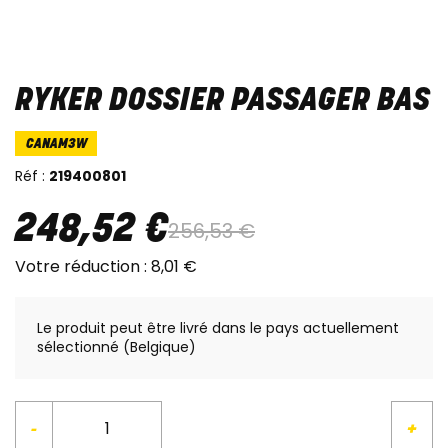
RYKER DOSSIER PASSAGER BAS
CANAM3W
Réf :
219400801
248
,
52
€
256
,
53
€
Votre réduction :
8
,
01
€
Le produit peut être livré dans le pays actuellement
sélectionné (Belgique)
-
+