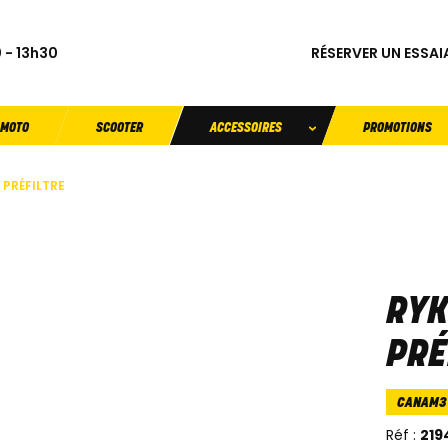
RÉSERVER UN ESSAI
 - 13h30
MOTO
SCOOTER
ACCESSOIRES
PROMOTIONS
 PRÉFILTRE
RYK
PRÉ
CANAM
Réf :
219