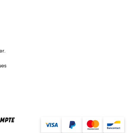
er.
ues
OMPTE