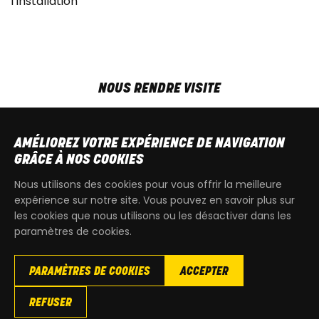
l’installation
NOUS RENDRE VISITE
MAR-VEN
9h00 - 18h00
SAM
9h00 - 13h30
AMÉLIOREZ VOTRE EXPÉRIENCE DE NAVIGATION
T
+32 64 700 970
GRÂCE À NOS COOKIES
kdquad@gmail.com
Nous utilisons des cookies pour vous offrir la meilleure
expérience sur notre site. Vous pouvez en savoir plus sur
les cookies que nous utilisons ou les désactiver dans les
paramètres de cookies.
PARAMÈTRES DE COOKIES
ACCEPTER
Copyright
© 2026 KdQuad. Tous droits reservés |
Vie privée
|
REFUSER
Cookies
|
Conditions générales de ventes