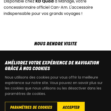
Disponible chez
KD Quad
à Manage, votre
concessionnaire officiel Can-Am. L'accessoire
indispensable pour vos grands voyages !
NOUS RENDRE VISITE
MAR-VEN
9h00 - 18h00
SAM
9h00 - 13h30
AMÉLIOREZ VOTRE EXPÉRIENCE DE NAVIGATION
T
+32 64 700 970
GRÂCE À NOS COOKIES
kdquad@gmail.com
Nous utilisons des cookies pour vous offrir la meilleure
expérience sur notre site. Vous pouvez en savoir plus sur
les cookies que nous utilisons ou les désactiver dans les
paramètres de cookies.
PARAMÈTRES DE COOKIES
ACCEPTER