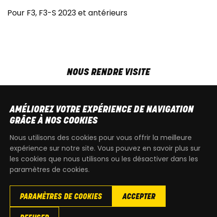
Pour F3, F3-S 2023 et antérieurs
NOUS RENDRE VISITE
MAR-VEN
9h00 - 18h00
SAM
9h00 - 13h30
AMÉLIOREZ VOTRE EXPÉRIENCE DE NAVIGATION
T
+32 64 700 970
GRÂCE À NOS COOKIES
kdquad@gmail.com
Nous utilisons des cookies pour vous offrir la meilleure
expérience sur notre site. Vous pouvez en savoir plus sur
les cookies que nous utilisons ou les désactiver dans les
paramètres de cookies.
PARAMÈTRES DE COOKIES
ACCEPTER