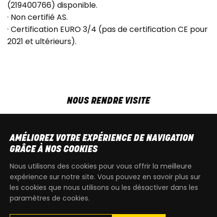
(219400766) disponible.
· Non certifié AS.
· Certification EURO 3/4 (pas de certification CE pour
2021 et ultérieurs).
NOUS RENDRE VISITE
MAR-VEN
9h00 - 18h00
SAM
9h00 - 13h30
AMÉLIOREZ VOTRE EXPÉRIENCE DE NAVIGATION
T
+32 64 700 970
GRÂCE À NOS COOKIES
kdquad@gmail.com
Nous utilisons des cookies pour vous offrir la meilleure
expérience sur notre site. Vous pouvez en savoir plus sur
les cookies que nous utilisons ou les désactiver dans les
paramètres de cookies.