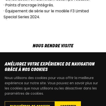
· Points d’ancrage intégrés.
· Équipement de série sur le modèle F3 Limited
Special Series 2024.
NOUS RENDRE VISITE
MAR-VEN
9h00 - 18h00
SAM
9h00 - 13h30
AMÉLIOREZ VOTRE EXPÉRIENCE DE NAVIGATION
T
+32 64 700 970
GRÂCE À NOS COOKIES
kdquad@gmail.com
Nous utilisons des cookies pour vous offrir la meilleure
expérience sur notre site. Vous pouvez en savoir plus sur
les cookies que nous utilisons ou les désactiver dans les
paramètres de cookies.