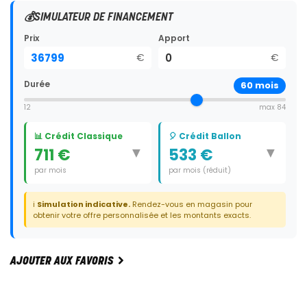
💰
SIMULATEUR DE FINANCEMENT
Prix
Apport
€
€
Durée
60
mois
12
max 84
📊 Crédit Classique
🎈 Crédit Ballon
▼
▼
711 €
533 €
par mois
par mois (réduit)
Durée:
60 mois
Durée:
59 mois
ℹ️
Simulation indicative.
Rendez-vous en magasin pour
Dernier paiement:
12 880 €
obtenir votre offre personnalisée et les montants exacts.
AJOUTER AUX FAVORIS