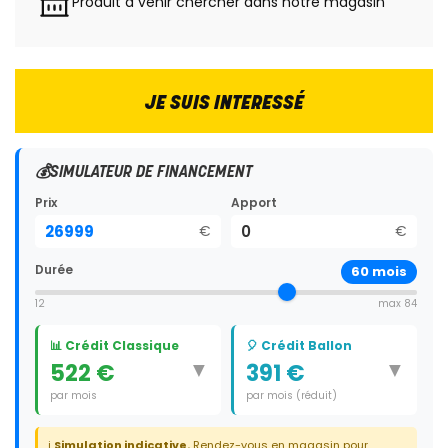
Produit à venir chercher dans notre magasin
JE SUIS INTERESSÉ
💰
SIMULATEUR DE FINANCEMENT
Prix
Apport
€
€
Durée
60
mois
12
max 84
📊 Crédit Classique
🎈 Crédit Ballon
▼
▼
522 €
391 €
par mois
par mois (réduit)
Durée:
60 mois
Durée:
59 mois
ℹ️
Simulation indicative.
Rendez-vous en magasin pour