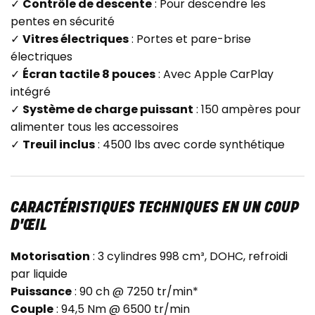
✓
Contrôle de descente
: Pour descendre les
pentes en sécurité
✓
Vitres électriques
: Portes et pare-brise
électriques
✓
Écran tactile 8 pouces
: Avec Apple CarPlay
intégré
✓
Système de charge puissant
: 150 ampères pour
alimenter tous les accessoires
✓
Treuil inclus
: 4500 lbs avec corde synthétique
CARACTÉRISTIQUES TECHNIQUES EN UN COUP
D'ŒIL
Motorisation
: 3 cylindres 998 cm³, DOHC, refroidi
par liquide
Puissance
: 90 ch @ 7250 tr/min*
Couple
: 94,5 Nm @ 6500 tr/min