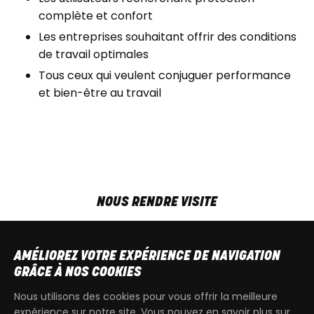
complète et confort
Les entreprises souhaitant offrir des conditions
de travail optimales
Tous ceux qui veulent conjuguer performance
et bien-être au travail
NOUS RENDRE VISITE
MAR-VEN
9h00 - 18h00
SAM
9h00 - 13h30
AMÉLIOREZ VOTRE EXPÉRIENCE DE NAVIGATION
T
+32 64 700 970
GRÂCE À NOS COOKIES
kdquad@gmail.com
Nous utilisons des cookies pour vous offrir la meilleure
expérience sur notre site. Vous pouvez en savoir plus sur