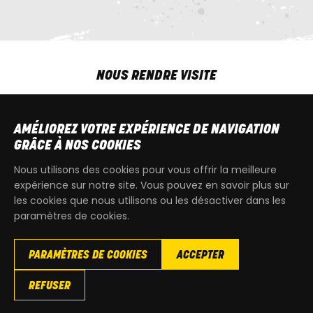
NOUS RENDRE VISITE
MAR-VEN
9h00 - 18h00
SAM
9h00 - 13h30
AMÉLIOREZ VOTRE EXPÉRIENCE DE NAVIGATION
T
+32 64 700 970
GRÂCE À NOS COOKIES
kdquad@gmail.com
Nous utilisons des cookies pour vous offrir la meilleure
expérience sur notre site. Vous pouvez en savoir plus sur
les cookies que nous utilisons ou les désactiver dans les
paramètres de cookies.
PARAMÈTRES DE COOKIES
ACCEPTER
Copyright
© 2026 KdQuad. Tous droits reservés |
Vie privée
|
REFUSER
Cookies
|
Conditions générales de ventes