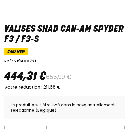
VALISES SHAD CAN-AM SPYDER
F3 / F3-S
CANAM3W
Réf :
219400721
444
,
31
€
655
,
99
€
Votre réduction :
211
,
68
€
Le produit peut être livré dans le pays actuellement
sélectionné (Belgique)