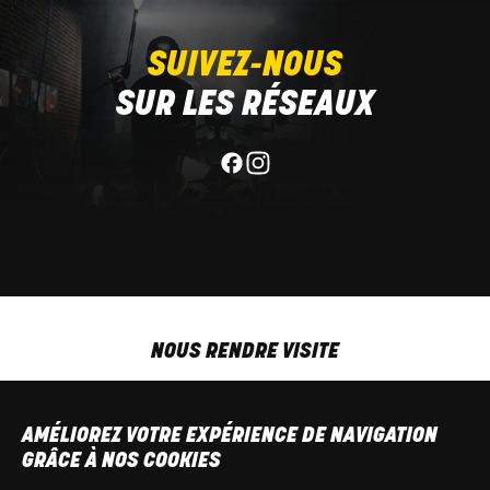
SUIVEZ-NOUS
SUR LES RÉSEAUX
NOUS RENDRE VISITE
MAR-VEN
9h00 - 18h00
SAM
9h00 - 13h30
AMÉLIOREZ VOTRE EXPÉRIENCE DE NAVIGATION
T
+32 64 700 970
GRÂCE À NOS COOKIES
kdquad@gmail.com