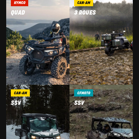
KYMCO
CAN-AM
QUAD
3 ROUES
CAN-AM
CFMOTO
SSV
SSV