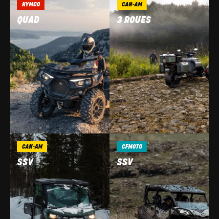
KYMCO
CAN-AM
QUAD
3 ROUES
CAN-AM
CFMOTO
SSV
SSV