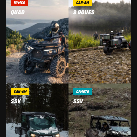
KYMCO
CAN-AM
QUAD
3 ROUES
CAN-AM
CFMOTO
SSV
SSV