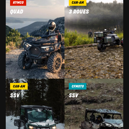
KYMCO
CAN-AM
QUAD
3 ROUES
CAN-AM
CFMOTO
SSV
SSV