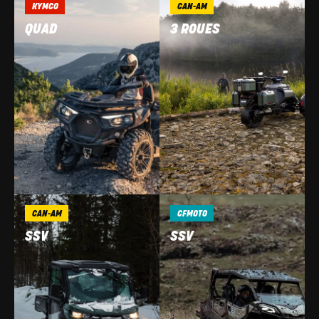
KYMCO
CAN-AM
QUAD
3 ROUES
CAN-AM
CFMOTO
SSV
SSV