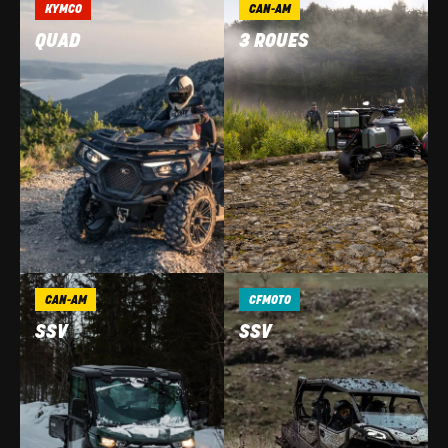
KYMCO
CAN-AM
QUAD
3 ROUES
CAN-AM
CFMOTO
SSV
SSV