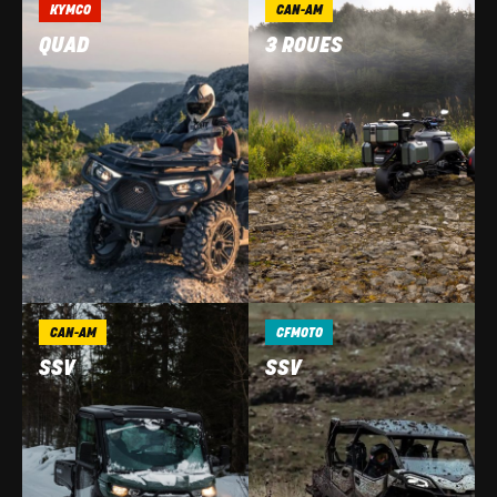
KYMCO
CAN-AM
QUAD
3 ROUES
CAN-AM
CFMOTO
SSV
SSV