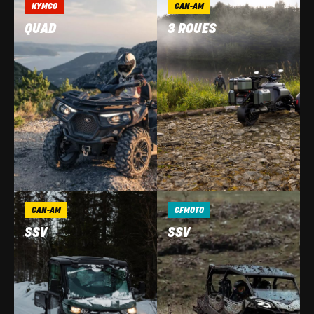
KYMCO
CAN-AM
QUAD
3 ROUES
CAN-AM
CFMOTO
SSV
SSV