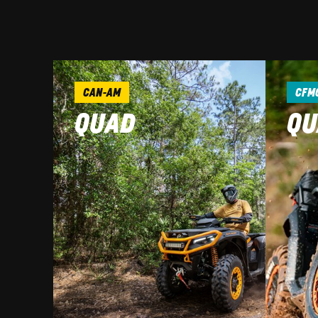
CAN-AM
CFM
QUAD
QU