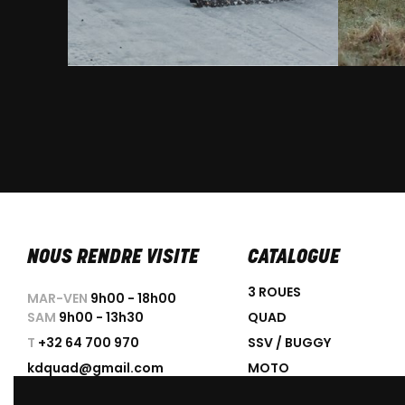
NOUS RENDRE VISITE
CATALOGUE
3 ROUES
MAR-VEN
9h00 - 18h00
SAM
9h00 - 13h30
QUAD
T
+32 64 700 970
SSV / BUGGY
kdquad@gmail.com
MOTO
SCOOTER