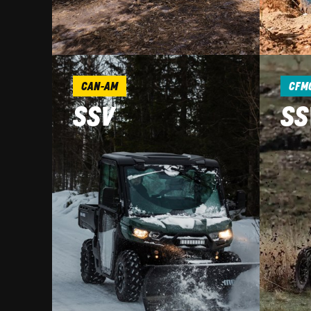
CAN-AM
CFM
SSV
SS