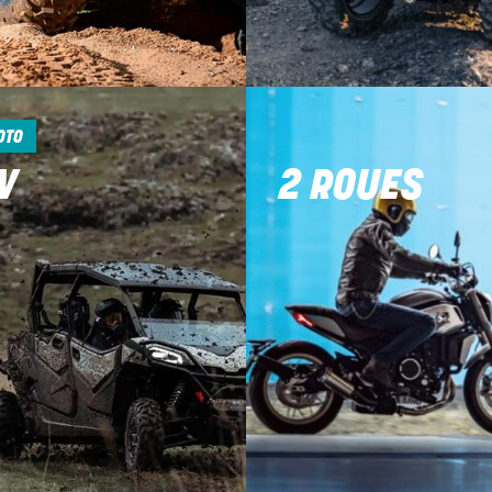
OTO
V
2 ROUES