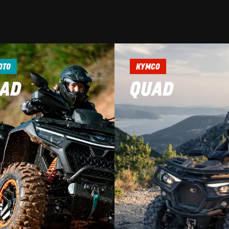
OTO
KYMCO
AD
QUAD