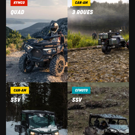
KYMCO
CAN-AM
QUAD
3 ROUES
CAN-AM
CFMOTO
SSV
SSV