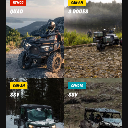
KYMCO
CAN-AM
QUAD
3 ROUES
CAN-AM
CFMOTO
SSV
SSV