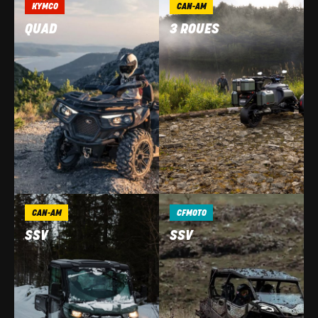
KYMCO
CAN-AM
QUAD
3 ROUES
CAN-AM
CFMOTO
SSV
SSV