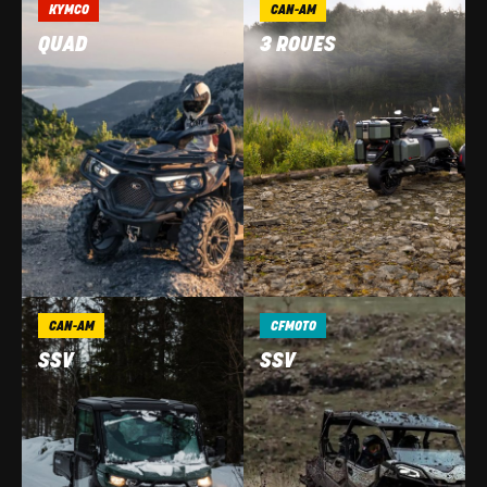
KYMCO
CAN-AM
QUAD
3 ROUES
CAN-AM
CFMOTO
SSV
SSV