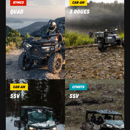
KYMCO
CAN-AM
QUAD
3 ROUES
CAN-AM
CFMOTO
SSV
SSV