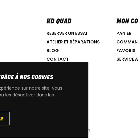
KD QUAD
MON C
RÉSERVER UN ESSAI
PANIER
ATELIER ET RÉPARATIONS
COMMAN
BLOG
FAVORIS
CONTACT
SERVICE 
GRÂCE À NOS COOKIES
xpérience sur notre site. Vous
ou les désactiver dans les
IGINE CAN-AM
ER
|
Cookies
|
Conditions générales de ventes