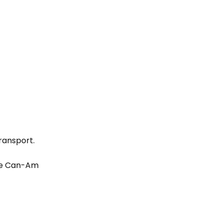
ransport.
que Can-Am