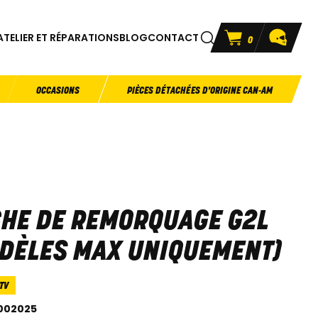
ATELIER ET RÉPARATIONS
BLOG
CONTACT
0
OCCASIONS
PIÈCES DÉTACHÉES D'ORIGINE CAN-AM
HE DE REMORQUAGE G2L
DÈLES MAX UNIQUEMENT)
TV
002025