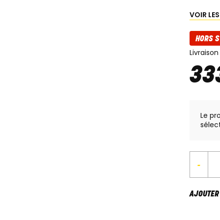
VOIR LE
HORS S
Livraison
33
Le pr
sélec
-
AJOUTER