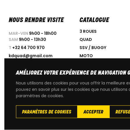
NOUS RENDRE VISITE
CATALOGUE
3 ROUES
MAR-VEN
9h00 - 18h00
SAM
9h00 - 13h30
QUAD
T
+32 64 700 970
SSV / BUGGY
kdquad@gmail.com
MOTO
SCOOTER
ACCESSOIRES
AMÉLIOREZ VOTRE EXPÉRIENCE DE NAVIGATION 
PROMOTIONS
Nous utilisons des cookies pour vous offrir la meilleure e
OCCASIONS
pouvez en savoir plus sur les cookies que nous utilisons 
paramètres de cookies.
PIÈCES DÉTACHÉES D'OR
PARAMÈTRES DE COOKIES
ACCEPTER
REFUS
Copyright
© 2026 KdQuad. Tous droits reservés |
Vie privée