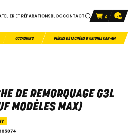
ATELIER ET RÉPARATIONS
BLOG
CONTACT
0
OCCASIONS
PIÈCES DÉTACHÉES D'ORIGINE CAN-AM
HE DE REMORQUAGE G3L
UF MODÈLES MAX)
TV
005074