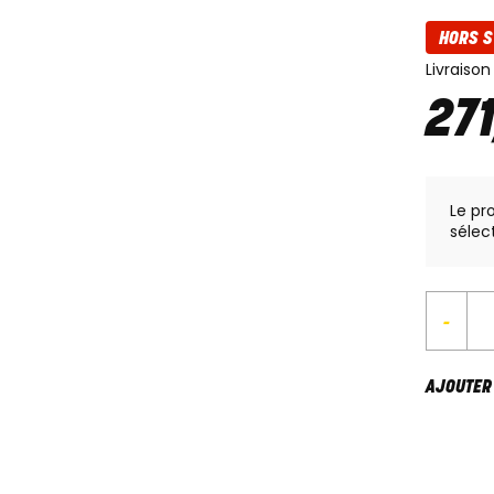
HORS S
Livraison
27
Le pr
sélec
-
AJOUTER