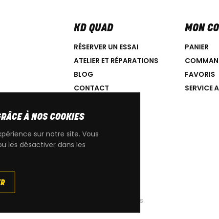
KD QUAD
MON C
RÉSERVER UN ESSAI
PANIER
ATELIER ET RÉPARATIONS
COMMAN
BLOG
FAVORIS
CONTACT
SERVICE 
GRÂCE À NOS COOKIES
xpérience sur notre site. Vous
ou les désactiver dans les
IGINE CAN-AM
ER
|
Cookies
|
Conditions générales de ventes