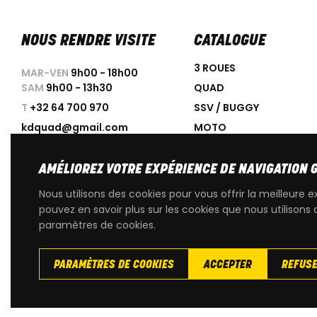
NOUS RENDRE VISITE
CATALOGUE
3 ROUES
MAR-VEN
9h00 - 18h00
SAM
9h00 - 13h30
QUAD
T
+32 64 700 970
SSV / BUGGY
kdquad@gmail.com
MOTO
SCOOTER
ACCESSOIRES
AMÉLIOREZ VOTRE EXPÉRIENCE DE NAVIGATION 
PROMOTIONS
Nous utilisons des cookies pour vous offrir la meilleure e
OCCASIONS
pouvez en savoir plus sur les cookies que nous utilisons 
paramètres de cookies.
PIÈCES DÉTACHÉES D'OR
PARAMÈTRES DE COOKIES
ACCEPTER
REFUS
Copyright
© 2026 KdQuad. Tous droits reservés |
Vie privée