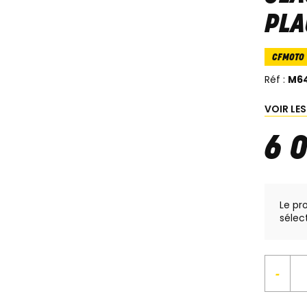
PLA
CFMOTO
Réf :
M6
VOIR LE
6 
Le pr
sélec
-