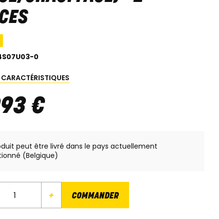
CES
4S07U03-0
S CARACTÉRISTIQUES
093
€
oduit peut être livré dans le pays actuellement
tionné (Belgique)
+
COMMANDER