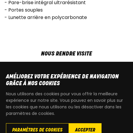
- Pare-brise intégral ultrarésistant
- Portes souples
- Lunette arrière en polycarbonate
NOUS RENDRE VISITE
MAR-VEN
9h00 - 18h00
SAM
9h00 - 13h30
AMÉLIOREZ VOTRE EXPÉRIENCE DE NAVIGATION
T
+32 64 700 970
GRÂCE À NOS COOKIES
kdquad@gmail.com
Nous utilisons des cookies pour vous offrir la meilleure
expérience sur notre site. Vous pouvez en savoir plus sur
les cookies que nous utilisons ou les désactiver dans les
paramètres de cookies.
PARAMÈTRES DE COOKIES
ACCEPTER