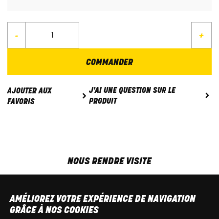
-
+
COMMANDER
J'AI UNE QUESTION SUR LE
AJOUTER AUX
PRODUIT
FAVORIS
NOUS RENDRE VISITE
MAR-VEN
9h00 - 18h00
SAM
9h00 - 13h30
AMÉLIOREZ VOTRE EXPÉRIENCE DE NAVIGATION
T
+32 64 700 970
GRÂCE À NOS COOKIES