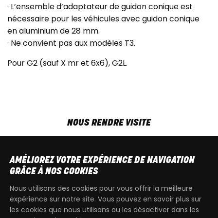
· L’ensemble d’adaptateur de guidon conique est
nécessaire pour les véhicules avec guidon conique
en aluminium de 28 mm.
· Ne convient pas aux modèles T3.
Pour G2 (sauf X mr et 6x6), G2L.
NOUS RENDRE VISITE
MAR-VEN
9h00 - 18h00
SAM
9h00 - 13h30
AMÉLIOREZ VOTRE EXPÉRIENCE DE NAVIGATION
T
+32 64 700 970
GRÂCE À NOS COOKIES
kdquad@gmail.com
Nous utilisons des cookies pour vous offrir la meilleure
expérience sur notre site. Vous pouvez en savoir plus sur
les cookies que nous utilisons ou les désactiver dans les