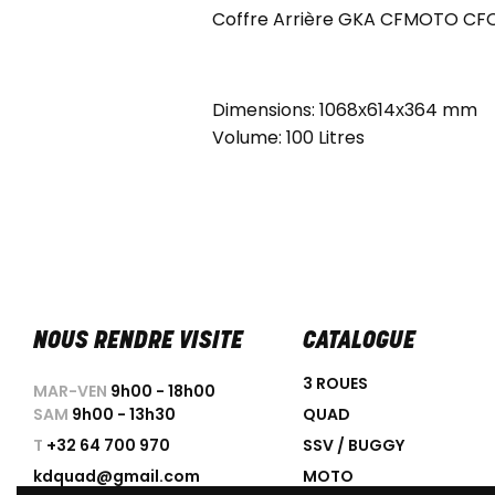
Coffre Arrière GKA CFMOTO CF
Dimensions: 1068х614х364 mm
Volume: 100 Litres
NOUS RENDRE VISITE
CATALOGUE
3 ROUES
MAR-VEN
9h00 - 18h00
SAM
9h00 - 13h30
QUAD
T
+32 64 700 970
SSV / BUGGY
kdquad@gmail.com
MOTO