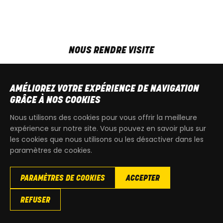
NOUS RENDRE VISITE
MAR-VEN
9h00 - 18h00
SAM
9h00 - 13h30
AMÉLIOREZ VOTRE EXPÉRIENCE DE NAVIGATION
T
+32 64 700 970
GRÂCE À NOS COOKIES
kdquad@gmail.com
Nous utilisons des cookies pour vous offrir la meilleure
expérience sur notre site. Vous pouvez en savoir plus sur
les cookies que nous utilisons ou les désactiver dans les
paramètres de cookies.
PARAMÈTRES DE COOKIES
ACCEPTER
Copyright
© 2026 KdQuad. Tous droits reservés |
Vie privée
|
REFUSER
Cookies
|
Conditions générales de ventes