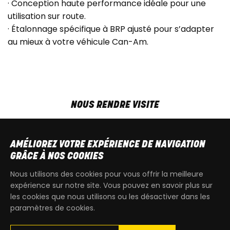
· Conception haute performance idéale pour une
utilisation sur route.
· Étalonnage spécifique à BRP ajusté pour s’adapter
au mieux à votre véhicule Can-Am.
NOUS RENDRE VISITE
MAR-VEN
9h00 - 18h00
SAM
9h00 - 13h30
AMÉLIOREZ VOTRE EXPÉRIENCE DE NAVIGATION
T
+32 64 700 970
GRÂCE À NOS COOKIES
kdquad@gmail.com
Nous utilisons des cookies pour vous offrir la meilleure
expérience sur notre site. Vous pouvez en savoir plus sur
les cookies que nous utilisons ou les désactiver dans les
paramètres de cookies.