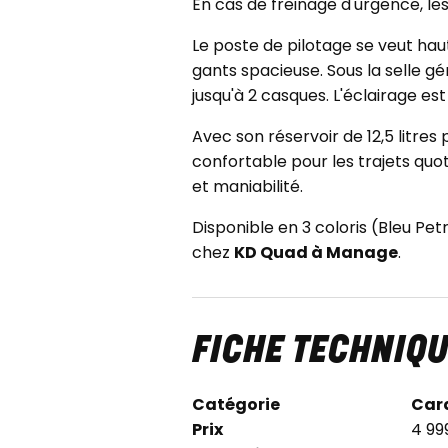
En cas de freinage d'urgence, le
Le poste de pilotage se veut ha
gants spacieuse. Sous la selle g
jusqu'à 2 casques. L'éclairage es
Avec son réservoir de 12,5 litr
confortable pour les trajets quo
et maniabilité.
Disponible en 3 coloris (Bleu Petr
chez
KD Quad à Manage
.
FICHE TECHNIQ
Catégorie
Car
Prix
4 99