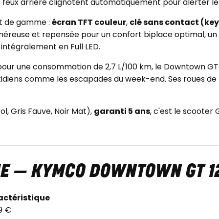
s feux arrière clignotent automatiquement pour alerter le
ut de gamme :
écran TFT couleur
,
clé sans contact (key
énéreuse et repensée pour un confort biplace optimal, un
t intégralement en Full LED.
es pour une consommation de 2,7 L/100 km, le Downtown GT
tidiens comme les escapades du week-end. Ses roues de 15 
ol, Gris Fauve, Noir Mat),
garanti 5 ans
, c'est le scooter
UE — KYMCO DOWNTOWN GT 1
actéristique
9 €