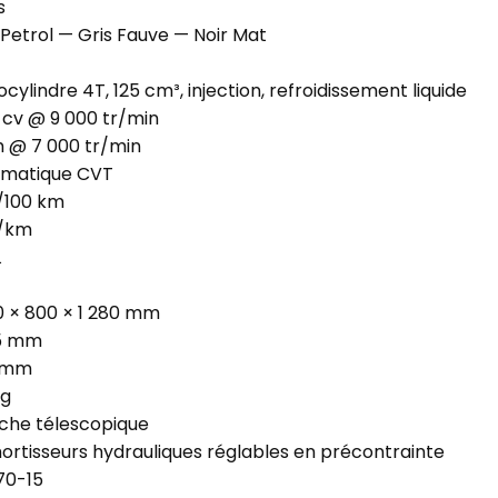
s
 Petrol — Gris Fauve — Noir Mat
cylindre 4T, 125 cm³, injection, refroidissement liquide
2 cv @ 9 000 tr/min
m @ 7 000 tr/min
omatique CVT
L/100 km
g/km
L
0 × 800 × 1 280 mm
55 mm
 mm
kg
che télescopique
ortisseurs hydrauliques réglables en précontrainte
70-15