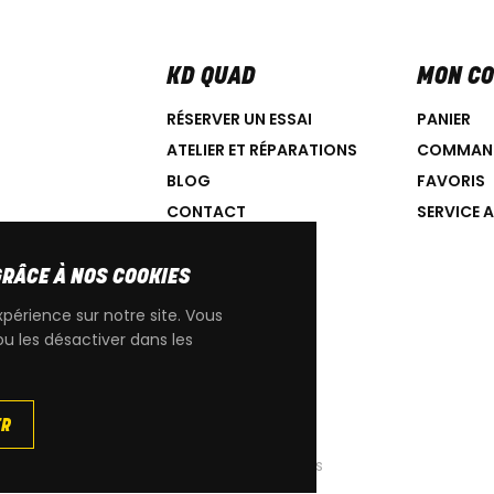
KD QUAD
MON C
RÉSERVER UN ESSAI
PANIER
ATELIER ET RÉPARATIONS
COMMAN
BLOG
FAVORIS
CONTACT
SERVICE 
GRÂCE À NOS COOKIES
xpérience sur notre site. Vous
ou les désactiver dans les
IGINE CAN-AM
ER
|
Cookies
|
Conditions générales de ventes