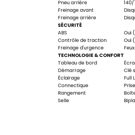
Pneu arrière
140/
Freinage avant
Disq
Freinage arrière
Disq
SÉCURITÉ
ABS
Oui 
Contrôle de traction
Oui 
Freinage d'urgence
Feux
TECHNOLOGIE & CONFORT
Tableau de bord
Écra
Démarrage
Clé 
Éclairage
Full 
Connectique
Pris
Rangement
Boît
Selle
Bipl