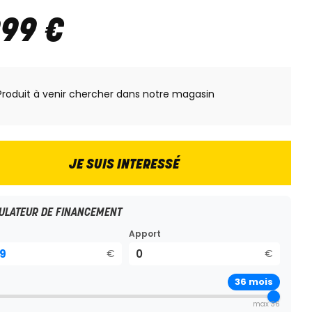
999
€
Produit à venir chercher dans notre magasin
JE SUIS INTERESSÉ
ULATEUR DE FINANCEMENT
Apport
€
€
36
mois
max 36