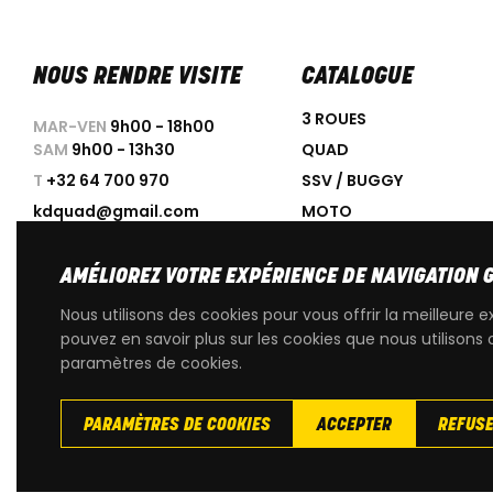
NOUS RENDRE VISITE
CATALOGUE
3 ROUES
MAR-VEN
9h00 - 18h00
SAM
9h00 - 13h30
QUAD
T
+32 64 700 970
SSV / BUGGY
kdquad@gmail.com
MOTO
SCOOTER
ACCESSOIRES
AMÉLIOREZ VOTRE EXPÉRIENCE DE NAVIGATION 
PROMOTIONS
Nous utilisons des cookies pour vous offrir la meilleure e
OCCASIONS
pouvez en savoir plus sur les cookies que nous utilisons 
paramètres de cookies.
PIÈCES DÉTACHÉES D'OR
PARAMÈTRES DE COOKIES
ACCEPTER
REFUS
Copyright
© 2026 KdQuad. Tous droits reservés |
Vie privée