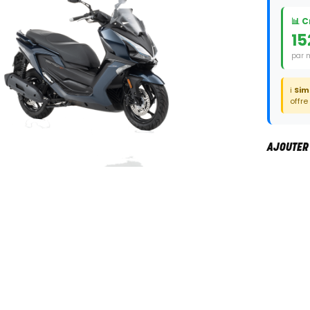
📊 
15
par 
Duré
ℹ️
Sim
offre
AJOUTER