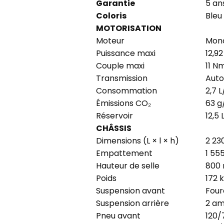
Garantie
5 an
Coloris
Bleu
MOTORISATION
Moteur
Mono
Puissance maxi
12,9
Couple maxi
11 N
Transmission
Aut
Consommation
2,7 
Émissions CO₂
63 
Réservoir
12,5 
CHÂSSIS
Dimensions (L × l × h)
2 23
Empattement
1 5
Hauteur de selle
800
Poids
172 
Suspension avant
Four
Suspension arrière
2 am
Pneu avant
120/