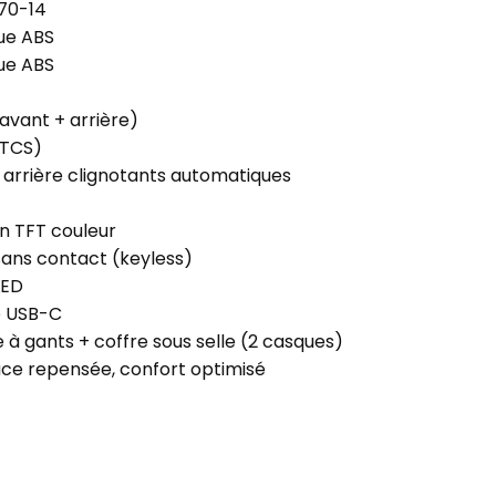
70-14
ue ABS
ue ABS
(avant + arrière)
(TCS)
 arrière clignotants automatiques
n TFT couleur
sans contact (keyless)
LED
e USB-C
e à gants + coffre sous selle (2 casques)
ace repensée, confort optimisé