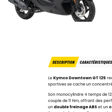
DESCRIPTION
CARACTÉRISTIQUE
Le
Kymco Downtown GT 125
red
sportives se cache un concentré
Son monocylindre 4 temps de 125 
couple de 11 Nm, offrant des pe
un
double freinage ABS
et un
c