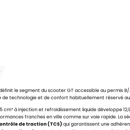
S
éfinit le segment du scooter GT accessible au permis B/A1
 de technologie et de confort habituellement réservé aux
cm³ à injection et refroidissement liquide développe 12,
rformances franches en ville comme sur voie rapide. La s
ontrôle de traction (TCS)
qui garantissent une adhéren