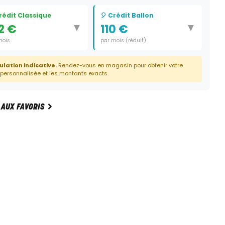
Crédit Classique
🎈 Crédit Ballon
▼
▼
2 €
110 €
mois
par mois (réduit)
e:
36 mois
Durée:
35 mois
ulation indicative.
Rendez-vous en magasin pour obtenir votre
Dernier paiement:
1 750 €
 personnalisée et les montants exacts.
 AUX FAVORIS