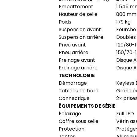
Empattement
1 545 m
Hauteur de selle
800 mm
Poids
179 kg
Suspension avant
Fourche
Suspension arrière
Doubles
Pneu avant
120/80-14
Pneu arrière
150/70-13
Freinage avant
Disque A
Freinage arrière
Disque A
TECHNOLOGIE
Démarrage
Keyless 
Tableau de bord
Grand éc
Connectique
2× prise
ÉQUIPEMENTS DE SÉRIE
Éclairage
Full LED
Coffre sous selle
Vérin as
Protection
Protège
Jantes
Alumini