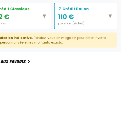
Crédit Classique
🎈 Crédit Ballon
▼
▼
2 €
110 €
mois
par mois (réduit)
e:
36 mois
Durée:
35 mois
ulation indicative.
Rendez-vous en magasin pour obtenir votre
Dernier paiement:
1 750 €
 personnalisée et les montants exacts.
 AUX FAVORIS