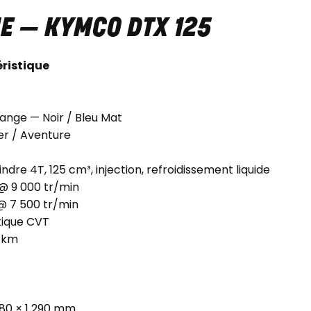
E — KYMCO DTX 125
ristique
range — Noir / Bleu Mat
r / Aventure
ndre 4T, 125 cm³, injection, refroidissement liquide
 @ 9 000 tr/min
@ 7 500 tr/min
ique CVT
0 km
780 × 1 290 mm