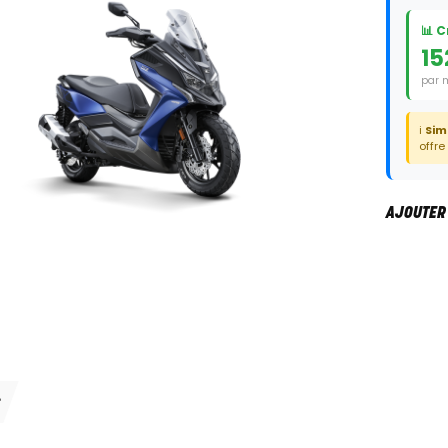
📊 
15
par 
Duré
ℹ️
Sim
offre
AJOUTER
S