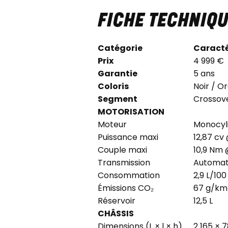
FICHE TECHNIQU
Catégorie
Caracté
Prix
4 999 €
Garantie
5 ans
Coloris
Noir / O
Segment
Crossove
MOTORISATION
Moteur
Monocyli
Puissance maxi
12,87 cv
Couple maxi
10,9 Nm 
Transmission
Automat
Consommation
2,9 L/10
Émissions CO₂
67 g/km
Réservoir
12,5 L
CHÂSSIS
Dimensions (L × l × h)
2 165 × 