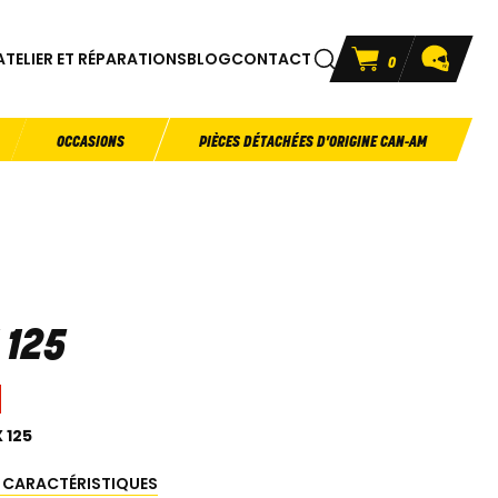
ATELIER ET RÉPARATIONS
BLOG
CONTACT
0
OCCASIONS
PIÈCES DÉTACHÉES D'ORIGINE CAN-AM
 125
 125
S CARACTÉRISTIQUES