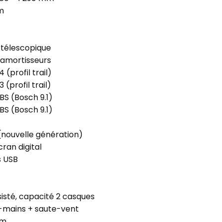
m
 télescopique
 amortisseurs
 (profil trail)
 (profil trail)
BS (Bosch 9.1)
BS (Bosch 9.1)
(nouvelle génération)
ran digital
s USB
sisté, capacité 2 casques
-mains + saute-vent
um