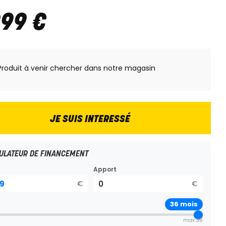
999
€
Produit à venir chercher dans notre magasin
JE SUIS INTERESSÉ
ULATEUR DE FINANCEMENT
Apport
€
€
36
mois
max 36