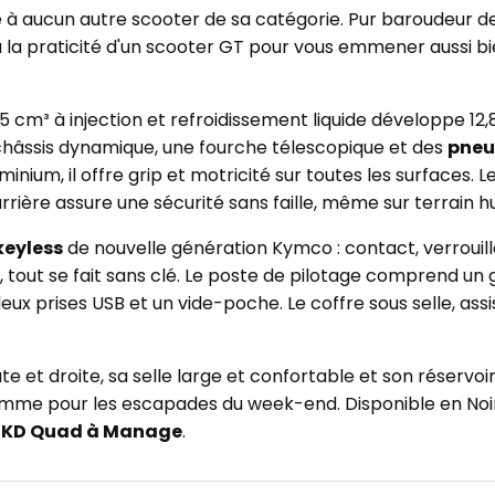
à aucun autre scooter de sa catégorie. Pur baroudeur de
ail à la praticité d'un scooter GT pour vous emmener aussi 
cm³ à injection et refroidissement liquide développe 12,
 châssis dynamique, une fourche télescopique et des
pneus
ium, il offre grip et motricité sur toutes les surfaces. L
rière assure une sécurité sans faille, même sur terrain hu
keyless
de nouvelle génération Kymco : contact, verrouill
, tout se fait sans clé. Le poste de pilotage comprend un
x prises USB et un vide-poche. Le coffre sous selle, assist
 et droite, sa selle large et confortable et son réservoir de
omme pour les escapades du week-end. Disponible en Noi
z
KD Quad à Manage
.