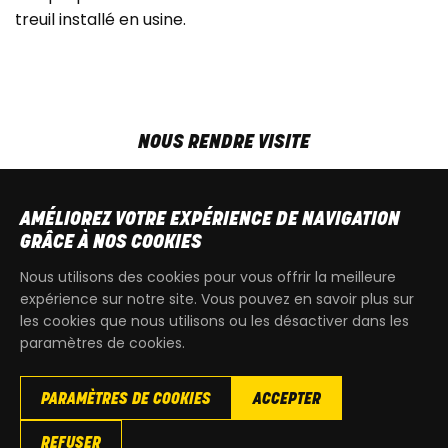
treuil installé en usine.
NOUS RENDRE VISITE
MAR-VEN
9h00 - 18h00
SAM
9h00 - 13h30
AMÉLIOREZ VOTRE EXPÉRIENCE DE NAVIGATION
T
+32 64 700 970
GRÂCE À NOS COOKIES
kdquad@gmail.com
Nous utilisons des cookies pour vous offrir la meilleure
expérience sur notre site. Vous pouvez en savoir plus sur
les cookies que nous utilisons ou les désactiver dans les
paramètres de cookies.
PARAMÈTRES DE COOKIES
ACCEPTER
Copyright
© 2026 KdQuad. Tous droits reservés |
Vie privée
|
REFUSER