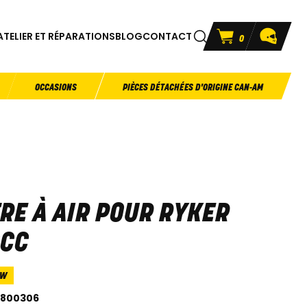
ATELIER ET RÉPARATIONS
BLOG
CONTACT
0
OCCASIONS
PIÈCES DÉTACHÉES D'ORIGINE CAN-AM
TRE À AIR POUR RYKER
0CC
3W
7800306