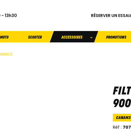
RÉSERVER UN ESSAI
 - 13h30
MOTO
SCOOTER
ACCESSOIRES
PROMOTIONS
R 900CC
FIL
90
CANAM
Réf :
70