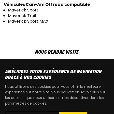
Véhicules Can-Am Off road compatible
Maverick Sport
Maverick Trail
Maverick Sport MAX
NOUS RENDRE VISITE
MAR-VEN
9h00 - 18h00
SAM
9h00 - 13h30
AMÉLIOREZ VOTRE EXPÉRIENCE DE NAVIGATION
T
+32 64 700 970
GRÂCE À NOS COOKIES
kdquad@gmail.com
Nous utilisons des cookies pour vous offrir la meilleure
expérience sur notre site. Vous pouvez en savoir plus sur
les cookies que nous utilisons ou les désactiver dans les
paramètres de cookies.