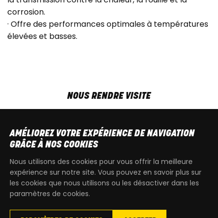
corrosion.
· Offre des performances optimales à températures
élevées et basses.
NOUS RENDRE VISITE
MAR-VEN
9h00 - 18h00
SAM
9h00 - 13h30
AMÉLIOREZ VOTRE EXPÉRIENCE DE NAVIGATION
T
+32 64 700 970
GRÂCE À NOS COOKIES
kdquad@gmail.com
Nous utilisons des cookies pour vous offrir la meilleure
expérience sur notre site. Vous pouvez en savoir plus sur
les cookies que nous utilisons ou les désactiver dans les
paramètres de cookies.